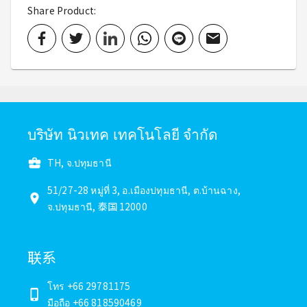
Share Product
:
บริษัท นิวเทค เทคโนโลยี จำกัด
TH, จ.ปทุมธานี
51/27-28
หมู่ที่ 3
,
อ.เมืองปทุมธานี
,
ต.บ้านฉาง
,
จ.ปทุมธานี
,
泰国
12000
联系
โทร +66 29781175
มือถือ +66 818590469